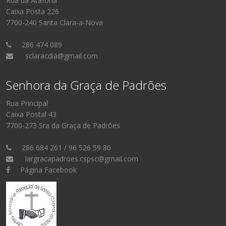
Rua da Atafona
Caixa Posta 226
7700-240 Santa Clara-a-Nova
286 474 089
sclaracdia@gmail.com
Senhora da Graça de Padrões
Rua Principal
Caixa Postal 43
7700-273 Sra da Graça de Padrões
286 684 261 / 96 526 59 80
largracapadroes.cspsc@gmail.com
Página Facebook